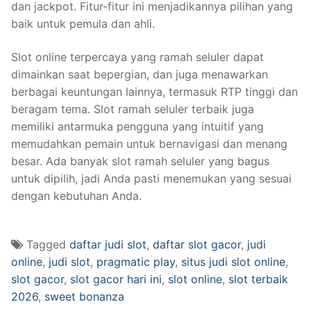
dan jackpot. Fitur-fitur ini menjadikannya pilihan yang
baik untuk pemula dan ahli.
Slot online terpercaya yang ramah seluler dapat
dimainkan saat bepergian, dan juga menawarkan
berbagai keuntungan lainnya, termasuk RTP tinggi dan
beragam tema. Slot ramah seluler terbaik juga
memiliki antarmuka pengguna yang intuitif yang
memudahkan pemain untuk bernavigasi dan menang
besar. Ada banyak slot ramah seluler yang bagus
untuk dipilih, jadi Anda pasti menemukan yang sesuai
dengan kebutuhan Anda.
Tagged
daftar judi slot
,
daftar slot gacor
,
judi
online
,
judi slot
,
pragmatic play
,
situs judi slot online
,
slot gacor
,
slot gacor hari ini
,
slot online
,
slot terbaik
2026
,
sweet bonanza