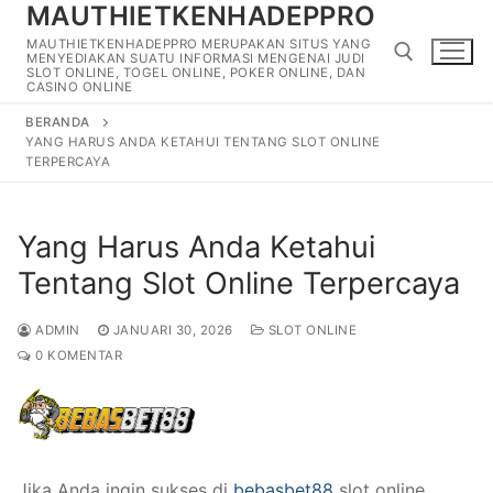
MAUTHIETKENHADEPPRO
Lompat
ke
MAUTHIETKENHADEPPRO MERUPAKAN SITUS YANG
MENYEDIAKAN SUATU INFORMASI MENGENAI JUDI
konten
SLOT ONLINE, TOGEL ONLINE, POKER ONLINE, DAN
CASINO ONLINE
BERANDA
Cari:
YANG HARUS ANDA KETAHUI TENTANG SLOT ONLINE
TERPERCAYA
Yang Harus Anda Ketahui
Tentang Slot Online Terpercaya
ADMIN
JANUARI 30, 2026
SLOT ONLINE
0 KOMENTAR
Jika Anda ingin sukses di
bebasbet88
slot online