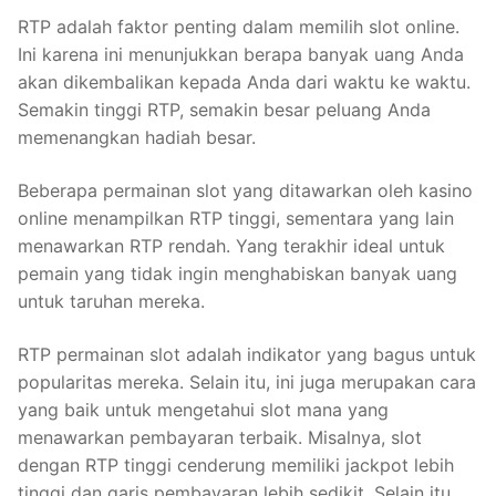
RTP adalah faktor penting dalam memilih slot online.
Ini karena ini menunjukkan berapa banyak uang Anda
akan dikembalikan kepada Anda dari waktu ke waktu.
Semakin tinggi RTP, semakin besar peluang Anda
memenangkan hadiah besar.
Beberapa permainan slot yang ditawarkan oleh kasino
online menampilkan RTP tinggi, sementara yang lain
menawarkan RTP rendah. Yang terakhir ideal untuk
pemain yang tidak ingin menghabiskan banyak uang
untuk taruhan mereka.
RTP permainan slot adalah indikator yang bagus untuk
popularitas mereka. Selain itu, ini juga merupakan cara
yang baik untuk mengetahui slot mana yang
menawarkan pembayaran terbaik. Misalnya, slot
dengan RTP tinggi cenderung memiliki jackpot lebih
tinggi dan garis pembayaran lebih sedikit. Selain itu,