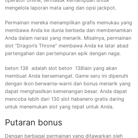
operator online, termasuk kemampuan untuk
mengelola laporan mata uang dan opsi jackpot.
Permainan mereka menampilkan grafis memukau yang
membawa Anda ke dunia berbeda dan membenamkan
Anda dalam narasi yang menarik. Misalnya, permainan
slot “Dragon’s Throne” membawa Anda ke latar abad
pertengahan dan pertempuran epik dengan naga.
beton
138
adalah slot
beton
138
lain yang akan
membuat Anda bersemangat. Game seru ini dipenuhi
dengan ikon berwarna-warni dan bonus menarik yang
dapat menghasilkan kemenangan besar. Anda dapat
mencoba lebih dari 130 slot habanero gratis daring
untuk menemukan slot yang tepat untuk Anda.
Putaran bonus
Dengan berbagai permainan yang ditawarkan oleh