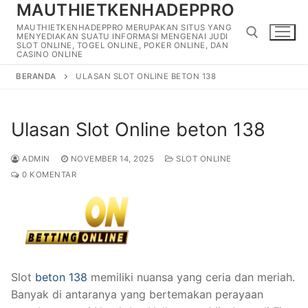
MAUTHIETKENHADEPPRO
Lompat
ke
MAUTHIETKENHADEPPRO MERUPAKAN SITUS YANG
MENYEDIAKAN SUATU INFORMASI MENGENAI JUDI
konten
SLOT ONLINE, TOGEL ONLINE, POKER ONLINE, DAN
CASINO ONLINE
BERANDA
ULASAN SLOT ONLINE BETON 138
Cari:
Ulasan Slot Online beton 138
ADMIN
NOVEMBER 14, 2025
SLOT ONLINE
0 KOMENTAR
Slot
beton
138
memiliki nuansa yang ceria dan meriah.
Banyak di antaranya yang bertemakan perayaan