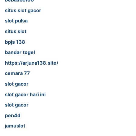
situs slot gacor
slot pulsa
situs slot
bpjs 138
bandar togel
https://arjuna138.site/
cemara 77
slot gacor
slot gacor hari ini
slot gacor
pen4d
jamuslot