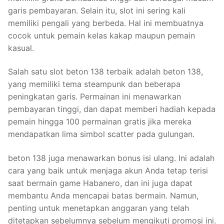
garis pembayaran. Selain itu, slot ini sering kali
memiliki pengali yang berbeda. Hal ini membuatnya
cocok untuk pemain kelas kakap maupun pemain
kasual.
Salah satu slot
beton
138
terbaik adalah
beton
138
,
yang memiliki tema steampunk dan beberapa
peningkatan garis. Permainan ini menawarkan
pembayaran tinggi, dan dapat memberi hadiah kepada
pemain hingga 100 permainan gratis jika mereka
mendapatkan lima simbol scatter pada gulungan.
beton
138
juga menawarkan bonus isi ulang. Ini adalah
cara yang baik untuk menjaga akun Anda tetap terisi
saat bermain game Habanero, dan ini juga dapat
membantu Anda mencapai batas bermain. Namun,
penting untuk menetapkan anggaran yang telah
ditetapkan sebelumnya sebelum mengikuti promosi ini.