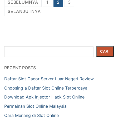
Paginasi
SEBELUMNYA
1
2
3
pos
SELANJUTNYA
Cari
CARI
RECENT POSTS
Daftar Slot Gacor Server Luar Negeri Review
Choosing a Daftar Slot Online Terpercaya
Download Apk Injector Hack Slot Online
Permainan Slot Online Malaysia
Cara Menang di Slot Online