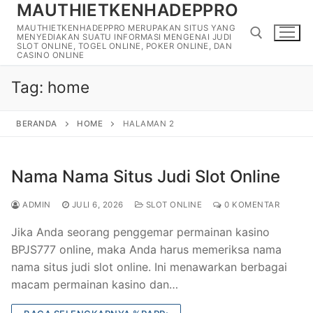
MAUTHIETKENHADEPPRO
Lompat
ke
MAUTHIETKENHADEPPRO MERUPAKAN SITUS YANG
MENYEDIAKAN SUATU INFORMASI MENGENAI JUDI
konten
SLOT ONLINE, TOGEL ONLINE, POKER ONLINE, DAN
CASINO ONLINE
Tag:
home
Cari:
BERANDA
HOME
HALAMAN 2
Nama Nama Situs Judi Slot Online
ADMIN
JULI 6, 2026
SLOT ONLINE
0 KOMENTAR
Jika Anda seorang penggemar permainan kasino
BPJS777 online, maka Anda harus memeriksa nama
nama situs judi slot online. Ini menawarkan berbagai
macam permainan kasino dan…