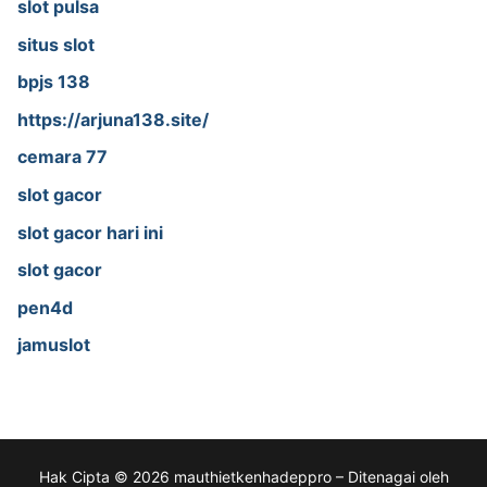
slot pulsa
situs slot
bpjs 138
https://arjuna138.site/
cemara 77
slot gacor
slot gacor hari ini
slot gacor
pen4d
jamuslot
Hak Cipta © 2026 mauthietkenhadeppro – Ditenagai oleh