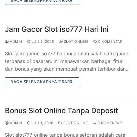
BACA SELENGKAPNYA %RARR;
Jam Gacor Slot iso777 Hari Ini
ADMIN
JULI 5, 2026
SLOT ONLINE
0 KOMENTAR
Slot jam gacor iso777 hari ini adalah salah satu game
terpanas di pasaran. Ini menawarkan berbagai fitur
dan bonus yang akan membuat pemain terhibur dan…
BACA SELENGKAPNYA %RARR;
Bonus Slot Online Tanpa Deposit
ADMIN
JULI 1, 2026
SLOT ONLINE
0 KOMENTAR
Slot slot777 online tanpa bonus setoran adalah cara