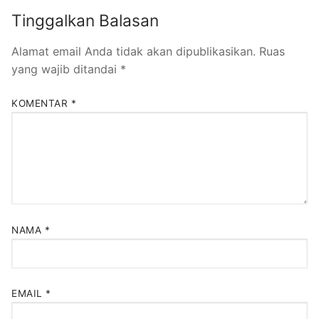
Tinggalkan Balasan
Alamat email Anda tidak akan dipublikasikan.
Ruas
yang wajib ditandai
*
KOMENTAR
*
NAMA
*
EMAIL
*