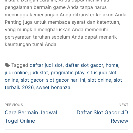
pengalaman bermain game Anda tanpa harus
menunggu kemenangan Anda ditransfer ke akun Anda.
Penting juga untuk membaca syarat dan ketentuan,
yang mungkin mengharuskan Anda memenuhi
persyaratan taruhan sebelum Anda dapat menarik
keuntungan tunai Anda.
Tagged
daftar judi slot
,
daftar slot gacor
,
home
,
judi online
,
judi slot
,
pragmatic play
,
situs judi slot
online
,
slot gacor
,
slot gacor hari ini
,
slot online
,
slot
terbaik 2026
,
sweet bonanza
Navigasi
PREVIOUS
NEXT
pos
Previous
Next
Cara Bermain Jadwal
Daftar Slot Gacor 4D
post:
post:
Togel Online
Review