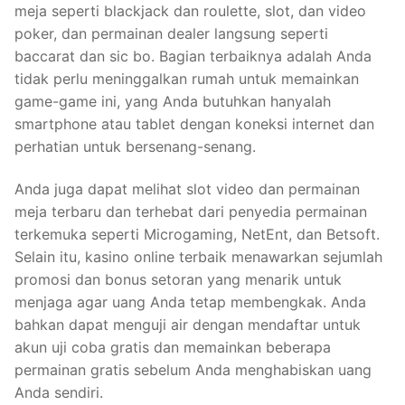
meja seperti blackjack dan roulette, slot, dan video
poker, dan permainan dealer langsung seperti
baccarat dan sic bo. Bagian terbaiknya adalah Anda
tidak perlu meninggalkan rumah untuk memainkan
game-game ini, yang Anda butuhkan hanyalah
smartphone atau tablet dengan koneksi internet dan
perhatian untuk bersenang-senang.
Anda juga dapat melihat slot video dan permainan
meja terbaru dan terhebat dari penyedia permainan
terkemuka seperti Microgaming, NetEnt, dan Betsoft.
Selain itu, kasino online terbaik menawarkan sejumlah
promosi dan bonus setoran yang menarik untuk
menjaga agar uang Anda tetap membengkak. Anda
bahkan dapat menguji air dengan mendaftar untuk
akun uji coba gratis dan memainkan beberapa
permainan gratis sebelum Anda menghabiskan uang
Anda sendiri.