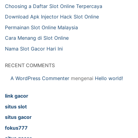
Choosing a Daftar Slot Online Terpercaya
Download Apk Injector Hack Slot Online
Permainan Slot Online Malaysia
Cara Menang di Slot Online
Nama Slot Gacor Hari Ini
RECENT COMMENTS
A WordPress Commenter
mengenai
Hello world!
link gacor
situs slot
situs gacor
fokus777