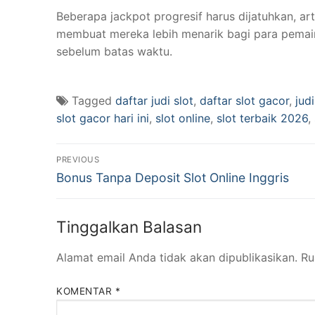
Beberapa jackpot progresif harus dijatuhkan, art
membuat mereka lebih menarik bagi para pemain
sebelum batas waktu.
Tagged
daftar judi slot
,
daftar slot gacor
,
judi
slot gacor hari ini
,
slot online
,
slot terbaik 2026
,
Navigasi
PREVIOUS
Previous
pos
Bonus Tanpa Deposit Slot Online Inggris
post:
Tinggalkan Balasan
Alamat email Anda tidak akan dipublikasikan.
Ru
KOMENTAR
*