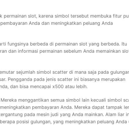
k permainan slot, karena simbol tersebut membuka fitur pu
n pembayaran Anda dan meningkatkan peluang Anda
rti fungsinya berbeda di permainan slot yang berbeda. Itu
ran dan informasi permainan sebelum Anda memainkan slo
utar sejumlah simbol scatter di mana saja pada gulunga
besar. Pengganda pada jenis scatter ini biasanya merupakan
nda, dan bisa mencapai x500 atau lebih.
t. Mereka menggantikan semua simbol lain kecuali simbol sc
 meningkatkan pembayaran Anda. Mereka dapat tampak len
rgantung pada mesin judi yang Anda mainkan. Alam liar in
berapa posisi gulungan, yang meningkatkan peluang Anda 