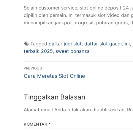
Selain customer service, slot online deposit 
dipilih oleh pemain. Ini termasuk slot video dan 
menampilkan jackpot progresif, putaran gratis, 
Tagged
daftar judi slot
,
daftar slot gacor
,
ini
,
terbaik 2025
,
sweet bonanza
Navigasi
PREVIOUS
Previous
pos
Cara Meretas Slot Online
post:
Tinggalkan Balasan
Alamat email Anda tidak akan dipublikasikan.
Ru
KOMENTAR
*