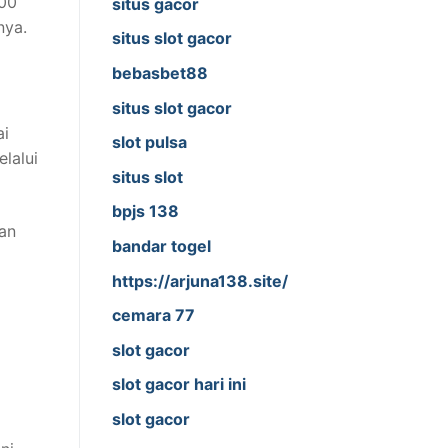
100
situs gacor
nya.
situs slot gacor
bebasbet88
situs slot gacor
ai
slot pulsa
lalui
situs slot
bpjs 138
an
bandar togel
https://arjuna138.site/
cemara 77
slot gacor
slot gacor hari ini
slot gacor