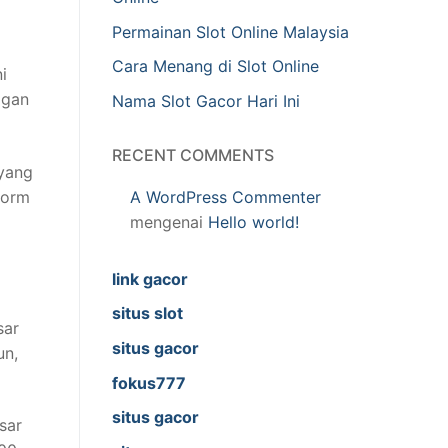
Permainan Slot Online Malaysia
Cara Menang di Slot Online
i
ggan
Nama Slot Gacor Hari Ini
RECENT COMMENTS
 yang
A WordPress Commenter
form
mengenai
Hello world!
link gacor
situs slot
sar
situs gacor
un,
fokus777
situs gacor
sar