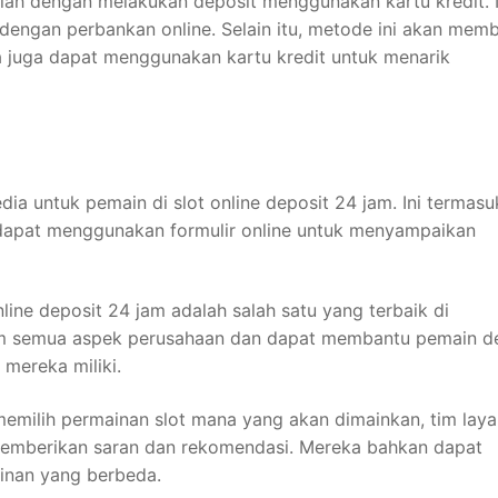
lah dengan melakukan deposit menggunakan kartu kredit. I
dengan perbankan online. Selain itu, metode ini akan memb
a juga dapat menggunakan kartu kredit untuk menarik
ia untuk pemain di slot online deposit 24 jam. Ini termasuk
ga dapat menggunakan formulir online untuk menyampaikan
ine deposit 24 jam adalah salah satu yang terbaik di
lam semua aspek perusahaan dan dapat membantu pemain d
mereka miliki.
memilih permainan slot mana yang akan dimainkan, tim lay
 memberikan saran dan rekomendasi. Mereka bahkan dapat
ainan yang berbeda.