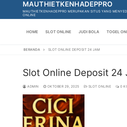
MAUTHIETKENHADEPPRO
Lompat
ke
MAUTHIETKENHADEPPRO MERUPAKAN SITUS YANG MENYEDIAK
ONLINE
konten
HOME
SLOT ONLINE
JUDI BOLA
TOGEL ON
BERANDA
SLOT ONLINE DEPOSIT 24 JAM
Slot Online Deposit 24
ADMIN
OKTOBER 29, 2025
SLOT ONLINE
0 K