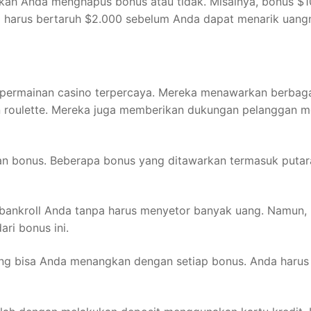
kah Anda menghapus bonus atau tidak. Misalnya, bonus $
a harus bertaruh $2.000 sebelum Anda dapat menarik uang
 permainan casino terpercaya. Mereka menawarkan berbag
n roulette. Mereka juga memberikan dukungan pelanggan me
n bonus. Beberapa bonus yang ditawarkan termasuk putar
 bankroll Anda tanpa harus menyetor banyak uang. Namun,
ri bonus ini.
ng bisa Anda menangkan dengan setiap bonus. Anda harus