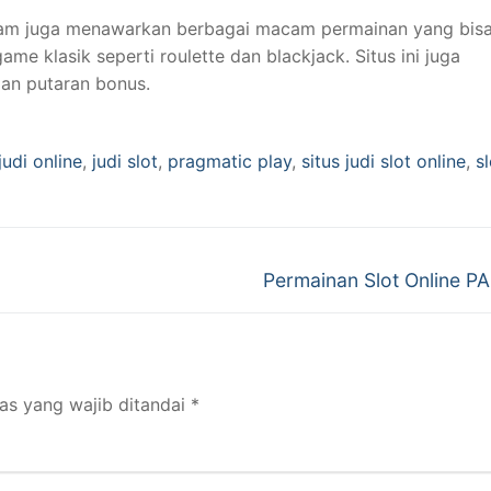
24 jam juga menawarkan berbagai macam permainan yang bis
game klasik seperti roulette dan blackjack. Situs ini juga
dan putaran bonus.
judi online
,
judi slot
,
pragmatic play
,
situs judi slot online
,
sl
Next
Permainan Slot Online P
post:
as yang wajib ditandai
*