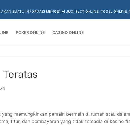
AN SUATU INFORMASI MENGENAI JUDI SLOT ONLINE, TOGEL ONLINE, 
LINE
POKER ONLINE
CASINO ONLINE
Cari:
t Teratas
AR
at yang memungkinkan pemain bermain di rumah atau dala
a, fitur, dan pembayaran yang tidak tersedia di kasino fis