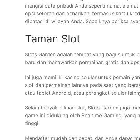
mengisi data pribadi Anda seperti nama, alamat
opsi setoran dan penarikan, termasuk kartu kr
dibatasi di wilayah Anda. Sebaiknya periksa sya
Taman Slot
Slots Garden adalah tempat yang bagus untuk be
baru dan menawarkan permainan gratis dan ops
Ini juga memiliki kasino seluler untuk pemain 
slot dan permainan lainnya pada saat yang ber
atau tablet Android, atau perangkat seluler la
Selain banyak pilihan slot, Slots Garden juga 
game ini didukung oleh Realtime Gaming, yang 
tinggi.
Mendaftar mudah dan cepat, dan Anda dapat mem