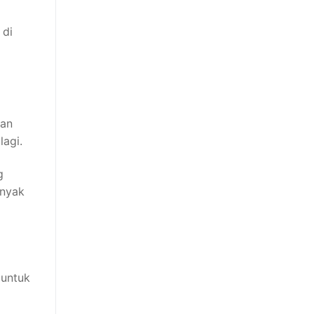
 di
dan
lagi.
g
anyak
 untuk