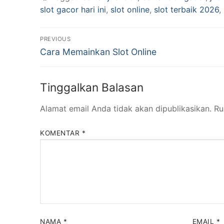
slot gacor hari ini
,
slot online
,
slot terbaik 2026
,
Navigasi
PREVIOUS
Previous
pos
Cara Memainkan Slot Online
post:
Tinggalkan Balasan
Alamat email Anda tidak akan dipublikasikan.
Ru
KOMENTAR
*
NAMA
*
EMAIL
*