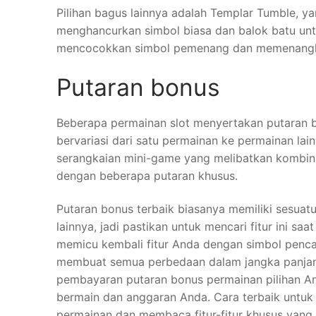
Pilihan bagus lainnya adalah Templar Tumble, 
menghancurkan simbol biasa dan balok batu un
mencocokkan simbol pemenang dan memenangk
Putaran bonus
Beberapa permainan slot menyertakan putaran bo
bervariasi dari satu permainan ke permainan lain
serangkaian mini-game yang melibatkan kombin
dengan beberapa putaran khusus.
Putaran bonus terbaik biasanya memiliki sesuatu
lainnya, jadi pastikan untuk mencari fitur ini sa
memicu kembali fitur Anda dengan simbol pencar
membuat semua perbedaan dalam jangka panjang
pembayaran putaran bonus permainan pilihan A
bermain dan anggaran Anda. Cara terbaik untuk
permainan dan membaca fitur-fitur khusus yang