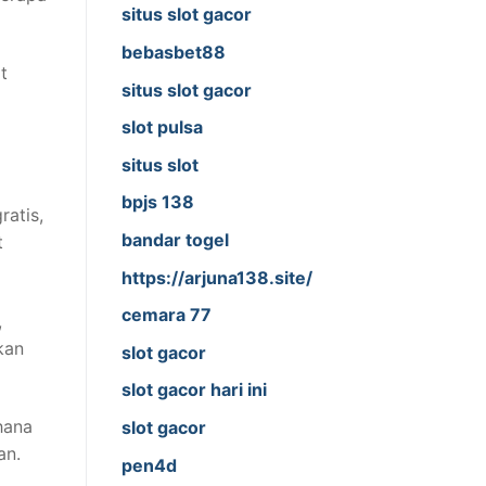
situs slot gacor
bebasbet88
t
situs slot gacor
slot pulsa
situs slot
bpjs 138
ratis,
bandar togel
t
https://arjuna138.site/
cemara 77
,
kan
slot gacor
slot gacor hari ini
hana
slot gacor
an.
pen4d