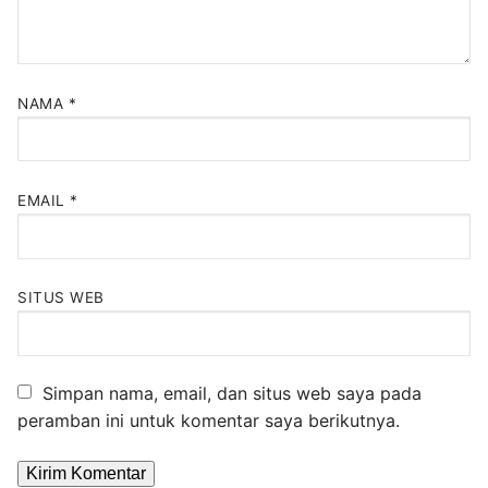
NAMA
*
EMAIL
*
SITUS WEB
Simpan nama, email, dan situs web saya pada
peramban ini untuk komentar saya berikutnya.