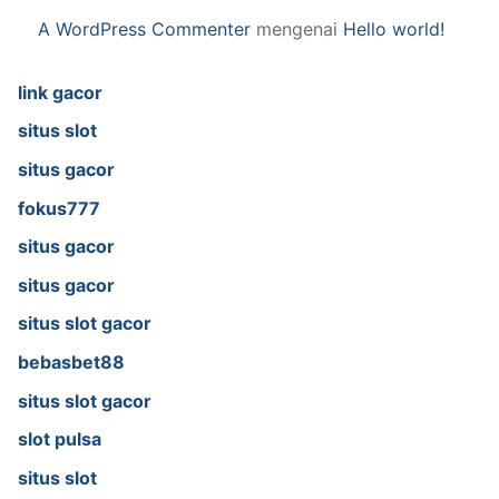
A WordPress Commenter
mengenai
Hello world!
link gacor
situs slot
situs gacor
fokus777
situs gacor
situs gacor
situs slot gacor
bebasbet88
situs slot gacor
slot pulsa
situs slot