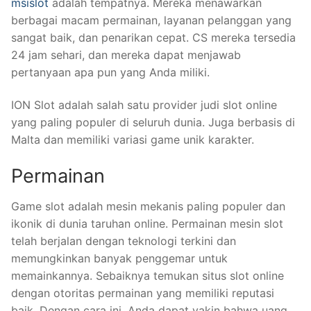
msislot
adalah tempatnya. Mereka menawarkan
berbagai macam permainan, layanan pelanggan yang
sangat baik, dan penarikan cepat. CS mereka tersedia
24 jam sehari, dan mereka dapat menjawab
pertanyaan apa pun yang Anda miliki.
ION Slot adalah salah satu provider judi slot online
yang paling populer di seluruh dunia. Juga berbasis di
Malta dan memiliki variasi game unik karakter.
Permainan
Game slot adalah mesin mekanis paling populer dan
ikonik di dunia taruhan online. Permainan mesin slot
telah berjalan dengan teknologi terkini dan
memungkinkan banyak penggemar untuk
memainkannya. Sebaiknya temukan situs slot online
dengan otoritas permainan yang memiliki reputasi
baik. Dengan cara ini, Anda dapat yakin bahwa uang