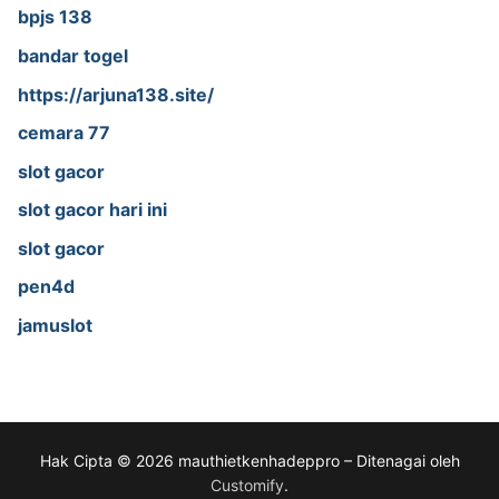
bpjs 138
bandar togel
https://arjuna138.site/
cemara 77
slot gacor
slot gacor hari ini
slot gacor
pen4d
jamuslot
Hak Cipta © 2026 mauthietkenhadeppro – Ditenagai oleh
Customify
.