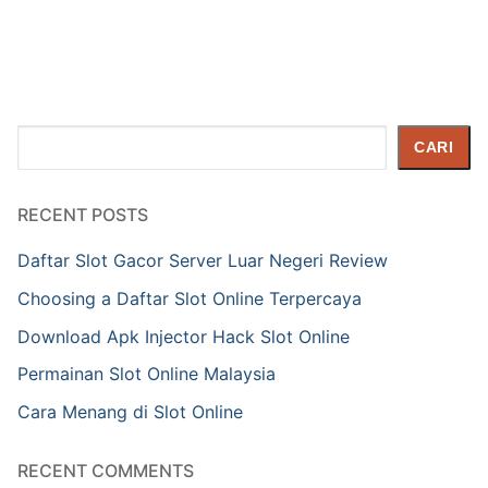
Cari
CARI
RECENT POSTS
Daftar Slot Gacor Server Luar Negeri Review
Choosing a Daftar Slot Online Terpercaya
Download Apk Injector Hack Slot Online
Permainan Slot Online Malaysia
Cara Menang di Slot Online
RECENT COMMENTS