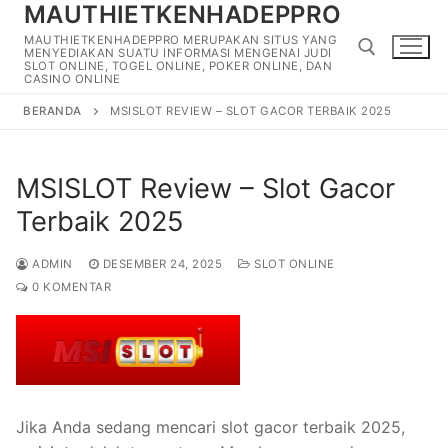
MAUTHIETKENHADEPPRO
Lompat
ke
MAUTHIETKENHADEPPRO MERUPAKAN SITUS YANG
MENYEDIAKAN SUATU INFORMASI MENGENAI JUDI
konten
SLOT ONLINE, TOGEL ONLINE, POKER ONLINE, DAN
CASINO ONLINE
BERANDA
MSISLOT REVIEW – SLOT GACOR TERBAIK 2025
Cari:
MSISLOT Review – Slot Gacor
Terbaik 2025
ADMIN
DESEMBER 24, 2025
SLOT ONLINE
0 KOMENTAR
Jika Anda sedang mencari slot gacor terbaik 2025,