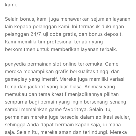
kami.
Selain bonus, kami juga menawarkan sejumlah layanan
lain kepada pelanggan kami.
Ini termasuk dukungan
pelanggan 24/7, uji coba gratis, dan bonus deposit.
Kami memiliki tim profesional terlatih yang
berkomitmen untuk memberikan layanan terbaik.
penyedia permainan slot online terkemuka.
Game
mereka menampilkan grafis berkualitas tinggi dan
gameplay yang imersif.
Mereka juga memiliki variasi
tema dan jackpot yang luar biasa.
Animasi yang
memukau dan tema kreatif menjadikannya pilihan
sempurna bagi pemain yang ingin bersenang-senang
sambil memainkan game favoritnya.
Selain itu,
permainan mereka juga tersedia dalam aplikasi seluler,
sehingga Anda dapat bermain kapan saja, di mana
saja.
Selain itu, mereka aman dan terlindungi.
Mereka