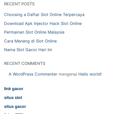
RECENT POSTS
Choosing a Daftar Slot Online Terpercaya
Download Apk Injector Hack Slot Online
Permainan Slot Online Malaysia
Cara Menang di Slot Online
Nama Slot Gacor Hari Ini
RECENT COMMENTS
A WordPress Commenter
mengenai
Hello world!
link gacor
situs slot
situs gacor