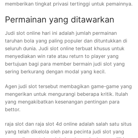
memberikan tingkat privasi tertinggi untuk pemainnya.
Permainan yang ditawarkan
Judi slot online hari ini adalah jumlah permainan
taruhan bola yang paling populer dan dituntukkan di
seluruh dunia. Judi slot online terbuat khusus untuk
menyediakan win rate atau return to player yang
bertujuan bagi para member bermain judi slot yang
sering berkurang dengan modal yang kecil.
Agen judi slot tersebut membagikan game-game yang
mengerikan untuk mengurangi beberapa kritik. Itulah
yang mengakibatkan kesenangan pentingan para
bettor.
raja slot dan raja slot 4d online adalah salah satu situs
yang telah dikelola oleh para pecinta judi slot yang