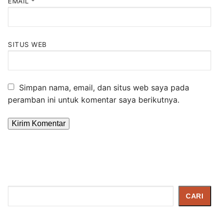
EMAIL
*
SITUS WEB
Simpan nama, email, dan situs web saya pada
peramban ini untuk komentar saya berikutnya.
Cari
CARI