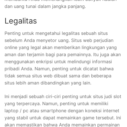
dan uang tunai dalam jangka panjang.
Legalitas
Penting untuk mengetahui legalitas sebuah situs
sebelum Anda menyetor uang.
Situs web perjudian
online yang legal akan memberikan lingkungan yang
aman dan terjamin bagi para pemainnya.
Itu juga akan
menggunakan enkripsi untuk melindungi informasi
pribadi Anda.
Namun, penting untuk dicatat bahwa
tidak semua situs web dibuat sama dan beberapa
situs lebih aman dibandingkan yang lain.
Ini menjadi sebuah ciri-ciri penting untuk situs judi slot
yang terpercaya.
Namun, penting untuk memiliki
laptop / pc atau smartphone dengan koneksi internet
yang stabil untuk dapat memainkan game tersebut.
Ini
akan memastikan bahwa Anda memainkan permainan