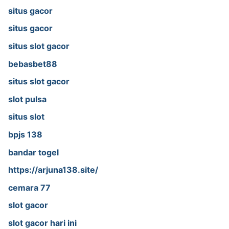
situs gacor
situs gacor
situs slot gacor
bebasbet88
situs slot gacor
slot pulsa
situs slot
bpjs 138
bandar togel
https://arjuna138.site/
cemara 77
slot gacor
slot gacor hari ini