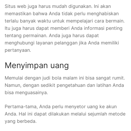
Situs web juga harus mudah digunakan. Ini akan
memastikan bahwa Anda tidak perlu menghabiskan
terlalu banyak waktu untuk mempelajari cara bermain.
Itu juga harus dapat memberi Anda informasi penting
tentang permainan. Anda juga harus dapat
menghubungi layanan pelanggan jika Anda memiliki
pertanyaan.
Menyimpan uang
Memulai dengan judi bola malam ini bisa sangat rumit.
Namun, dengan sedikit pengetahuan dan latihan Anda
bisa menguasainya.
Pertama-tama, Anda perlu menyetor uang ke akun
Anda. Hal ini dapat dilakukan melalui sejumlah metode
yang berbeda.