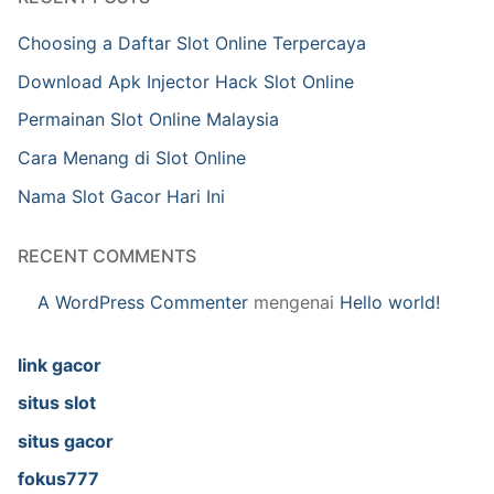
Choosing a Daftar Slot Online Terpercaya
Download Apk Injector Hack Slot Online
Permainan Slot Online Malaysia
Cara Menang di Slot Online
Nama Slot Gacor Hari Ini
RECENT COMMENTS
A WordPress Commenter
mengenai
Hello world!
link gacor
situs slot
situs gacor
fokus777