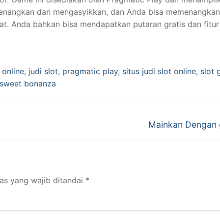
yenangkan dan mengasyikkan, dan Anda bisa memenangkan
t. Anda bahkan bisa mendapatkan putaran gratis dan fitur
 online
,
judi slot
,
pragmatic play
,
situs judi slot online
,
slot 
sweet bonanza
Next
Mainkan Dengan 
post:
as yang wajib ditandai
*