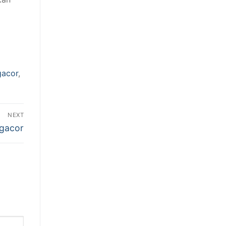
gacor
,
NEXT
gacor