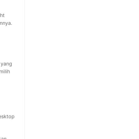
ht
nnya.
 yang
milih
esktop
kan