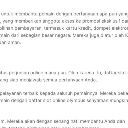
g untuk membantu pemain dengan pertanyaan apa pun yan
P, yang memberikan anggota akses ke promosi eksklusif da
pilihan pembayaran, termasuk kartu kredit, dompet elektron
main dari sebagian besar negara. Mereka juga diatur oleh 
 dan aman.
us perjudian online mana pun. Oleh karena itu, daftar slot 
 yang siap menjawab semua pertanyaan Anda.
 pelayanan terbaik kepada seluruh pemainnya. Mereka beke
ain dengan daftar slot online olympus senyaman mungkin
alam. Mereka akan dengan senang hati membantu Anda dan