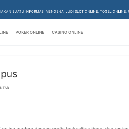
AN SUATU INFORMASI MENGENAI JUDI SLOT ONLINE, TOGEL ONLINE, 
LINE
POKER ONLINE
CASINO ONLINE
Cari:
mpus
NTAR
7
online modern dengan grafis berkualitas tinggi dan renta