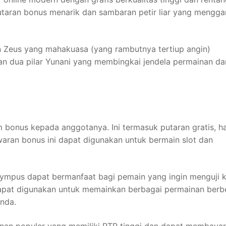
utaran bonus menarik dan sambaran petir liar yang mengga
an Zeus yang mahakuasa (yang rambutnya tertiup angin)
an dua pilar Yunani yang membingkai jendela permainan da
 bonus kepada anggotanya. Ini termasuk putaran gratis, h
nawaran bonus ini dapat digunakan untuk bermain slot dan
olympus dapat bermanfaat bagi pemain yang ingin menguji 
apat digunakan untuk memainkan berbagai permainan ber
nda.
ainan populer yang memiliki RTP tinggi dan dapat membaya