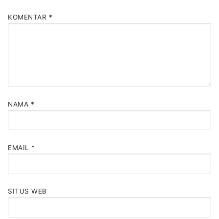
KOMENTAR
*
NAMA
*
EMAIL
*
SITUS WEB