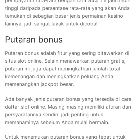
pembayaran rata-rata dengan tarif 94%. Ini jauh lebih
tinggi daripada persentase rata-rata yang akan Anda
temukan di sebagian besar jenis permainan kasino
lainnya, jadi sangat layak untuk dicoba!
Putaran bonus
Putaran bonus adalah fitur yang sering ditawarkan di
situs slot online. Selain menawarkan putaran gratis,
putaran ini juga dapat meningkatkan jumlah total
kemenangan dan meningkatkan peluang Anda
memenangkan jackpot besar.
Ada banyak jenis putaran bonus yang tersedia di cara
daftar slot online. Masing-masing memiliki aturan dan
persyaratannya sendiri, jadi penting untuk
memahaminya sebelum Anda mulai bermain.
Untuk menemukan putaran bonus yang tepat untuk