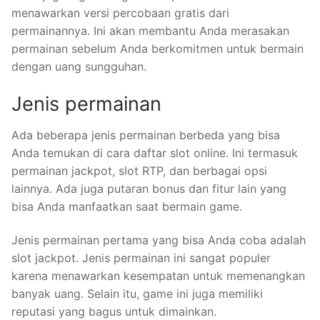
menawarkan versi percobaan gratis dari
permainannya. Ini akan membantu Anda merasakan
permainan sebelum Anda berkomitmen untuk bermain
dengan uang sungguhan.
Jenis permainan
Ada beberapa jenis permainan berbeda yang bisa
Anda temukan di cara daftar slot online. Ini termasuk
permainan jackpot, slot RTP, dan berbagai opsi
lainnya. Ada juga putaran bonus dan fitur lain yang
bisa Anda manfaatkan saat bermain game.
Jenis permainan pertama yang bisa Anda coba adalah
slot jackpot. Jenis permainan ini sangat populer
karena menawarkan kesempatan untuk memenangkan
banyak uang. Selain itu, game ini juga memiliki
reputasi yang bagus untuk dimainkan.