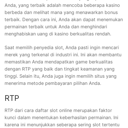
Anda, yang terbaik adalah mencoba beberapa kasino
berbeda dan melihat mana yang menawarkan bonus
terbaik. Dengan cara ini, Anda akan dapat menemukan
permainan terbaik untuk Anda dan menghindari
menghabiskan uang di kasino berkualitas rendah.
Saat memilih penyedia slot, Anda pasti ingin mencari
merek yang terkenal di industri ini. Ini akan membantu
memastikan Anda mendapatkan game berkualitas
dengan RTP yang baik dan tingkat keamanan yang
tinggi. Selain itu, Anda juga ingin memilih situs yang
menerima metode pembayaran pilihan Anda.
RTP
RTP dari cara daftar slot online merupakan faktor
kunci dalam menentukan keberhasilan permainan. Ini
karena ini menunjukkan seberapa sering slot tertentu