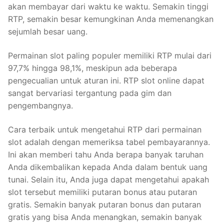
akan membayar dari waktu ke waktu. Semakin tinggi
RTP, semakin besar kemungkinan Anda memenangkan
sejumlah besar uang.
Permainan slot paling populer memiliki RTP mulai dari
97,7% hingga 98,1%, meskipun ada beberapa
pengecualian untuk aturan ini. RTP slot online dapat
sangat bervariasi tergantung pada gim dan
pengembangnya.
Cara terbaik untuk mengetahui RTP dari permainan
slot adalah dengan memeriksa tabel pembayarannya.
Ini akan memberi tahu Anda berapa banyak taruhan
Anda dikembalikan kepada Anda dalam bentuk uang
tunai. Selain itu, Anda juga dapat mengetahui apakah
slot tersebut memiliki putaran bonus atau putaran
gratis. Semakin banyak putaran bonus dan putaran
gratis yang bisa Anda menangkan, semakin banyak