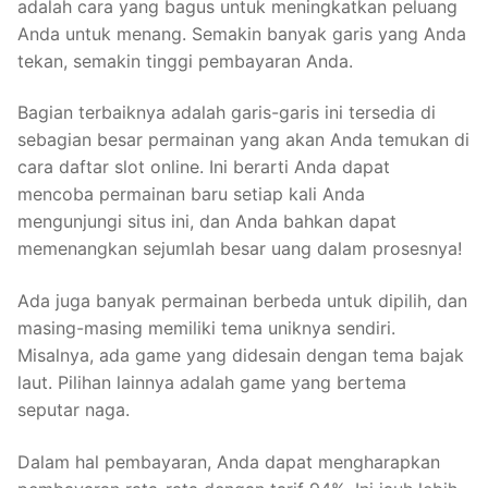
adalah cara yang bagus untuk meningkatkan peluang
Anda untuk menang. Semakin banyak garis yang Anda
tekan, semakin tinggi pembayaran Anda.
Bagian terbaiknya adalah garis-garis ini tersedia di
sebagian besar permainan yang akan Anda temukan di
cara daftar slot online. Ini berarti Anda dapat
mencoba permainan baru setiap kali Anda
mengunjungi situs ini, dan Anda bahkan dapat
memenangkan sejumlah besar uang dalam prosesnya!
Ada juga banyak permainan berbeda untuk dipilih, dan
masing-masing memiliki tema uniknya sendiri.
Misalnya, ada game yang didesain dengan tema bajak
laut. Pilihan lainnya adalah game yang bertema
seputar naga.
Dalam hal pembayaran, Anda dapat mengharapkan