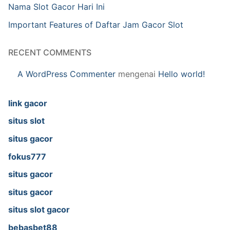
Nama Slot Gacor Hari Ini
Important Features of Daftar Jam Gacor Slot
RECENT COMMENTS
A WordPress Commenter
mengenai
Hello world!
link gacor
situs slot
situs gacor
fokus777
situs gacor
situs gacor
situs slot gacor
bebasbet88