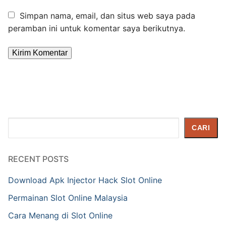
Simpan nama, email, dan situs web saya pada
peramban ini untuk komentar saya berikutnya.
Cari
CARI
RECENT POSTS
Download Apk Injector Hack Slot Online
Permainan Slot Online Malaysia
Cara Menang di Slot Online