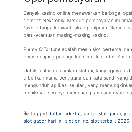
Banyak kasino online menawarkan berbagai op
dompet elektronik.
Metode pembayaran ini ama
favorit tanpa khawatir akan penipuan.
Namun, se
dan ketentuan masing-masing kasino.
Plenty O’Fortune adalah mesin slot bertema Irl
emas di ujung pelangi.
Ini memiliki simbol Scatte
Untuk mulai memainkan slot ini, kunjungi websi
diberikan nama pengguna dan kata sandi yang 
mengunduh aplikasi seluler , yang memungkinka
menikmati serunya memenangkan uang nyata sa
Tagged
daftar judi slot
,
daftar slot gacor
,
judi
slot gacor hari ini
,
slot online
,
slot terbaik 2026
,