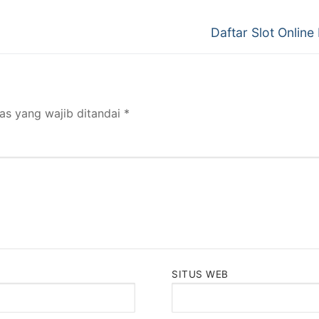
Next
Daftar Slot Online
post:
as yang wajib ditandai
*
SITUS WEB