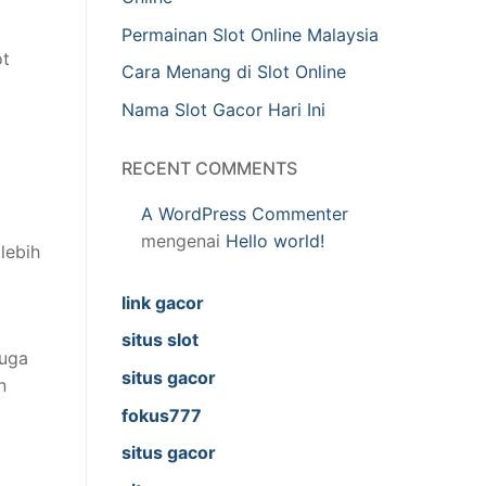
Permainan Slot Online Malaysia
ot
Cara Menang di Slot Online
Nama Slot Gacor Hari Ini
RECENT COMMENTS
A WordPress Commenter
mengenai
Hello world!
lebih
link gacor
situs slot
juga
situs gacor
n
fokus777
situs gacor