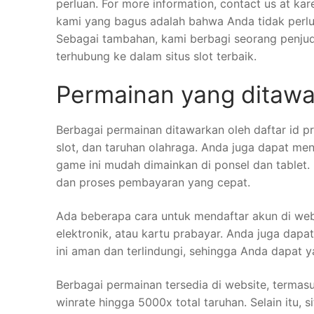
perluan. For more information, contact us at k
kami yang bagus adalah bahwa Anda tidak perlu 
Sebagai tambahan, kami berbagi seorang penjud
terhubung ke dalam situs slot terbaik.
Permainan yang ditaw
Berbagai permainan ditawarkan oleh daftar id pr
slot, dan taruhan olahraga.
Anda juga dapat mene
game ini mudah dimainkan di ponsel dan tablet.
dan proses pembayaran yang cepat.
Ada beberapa cara untuk mendaftar akun di web
elektronik, atau kartu prabayar.
Anda juga dapa
ini aman dan terlindungi, sehingga Anda dapat 
Berbagai permainan tersedia di website, terma
winrate hingga 5000x total taruhan.
Selain itu,