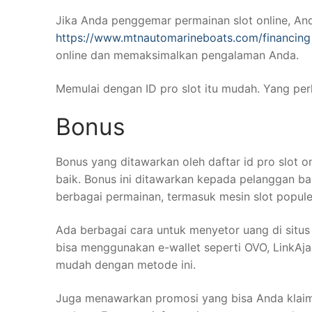
Jika Anda penggemar permainan slot online, An
https://www.mtnautomarineboats.com/financing
online dan memaksimalkan pengalaman Anda.
Memulai dengan ID pro slot itu mudah.
Yang perl
Bonus
Bonus yang ditawarkan oleh daftar id pro slot 
baik.
Bonus ini ditawarkan kepada pelanggan ba
berbagai permainan, termasuk mesin slot popule
Ada berbagai cara untuk menyetor uang di situs i
bisa menggunakan e-wallet seperti OVO, LinkAj
mudah dengan metode ini.
Juga menawarkan promosi yang bisa Anda klaim