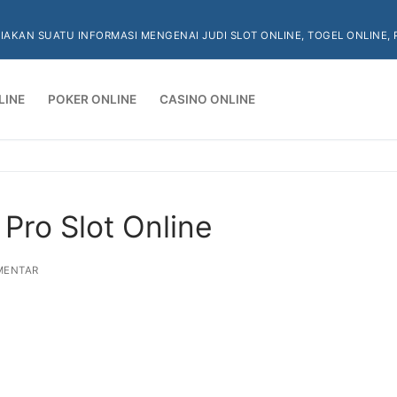
AN SUATU INFORMASI MENGENAI JUDI SLOT ONLINE, TOGEL ONLINE, 
LINE
POKER ONLINE
CASINO ONLINE
Cari:
Pro Slot Online
MENTAR