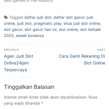
best games in the industry.
Tagged
daftar judi slot
,
daftar slot gacor
,
judi
online
,
judi slot
,
pragmatic play
,
situs judi slot online
,
slot gacor
,
slot gacor hari ini
,
slot online
,
slot terbaik
2025
,
sweet bonanza
Navigasi
PREVIOUS
NEXT
pos
Previous
Next
Agen Judi Slot
Cara Ganti Rekening Di
post:
post:
Online24jam
Slot Online
Terpercaya
Tinggalkan Balasan
Alamat email Anda tidak akan dipublikasikan.
Ruas
yang wajib ditandai
*