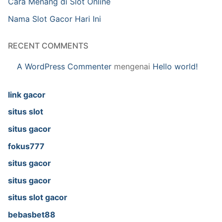
Cara Menang di Slot Online
Nama Slot Gacor Hari Ini
RECENT COMMENTS
A WordPress Commenter
mengenai
Hello world!
link gacor
situs slot
situs gacor
fokus777
situs gacor
situs gacor
situs slot gacor
bebasbet88