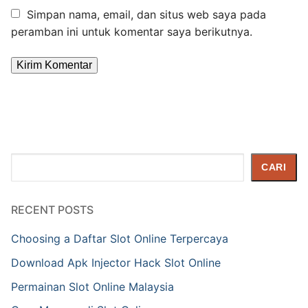
Simpan nama, email, dan situs web saya pada
peramban ini untuk komentar saya berikutnya.
Cari
CARI
RECENT POSTS
Choosing a Daftar Slot Online Terpercaya
Download Apk Injector Hack Slot Online
Permainan Slot Online Malaysia