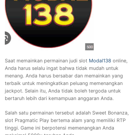
Saat memainkan permainan judi slot
Modal138
online,
Anda harus selalu ingat bahwa tidak mudah untuk
menang. Anda harus bersabar dan memainkan yang
terbaik untuk meningkatkan peluang memenangkan
jackpot. Selain itu, Anda tidak boleh tergoda untuk
bertaruh lebih dari kemampuan anggaran Anda.
Salah satu permainan tersebut adalah Sweet Bonanza,
slot Pragmatic Play bertema alam yang memiliki RTP
tinggi. Game ini berpotensi memenangkan Anda