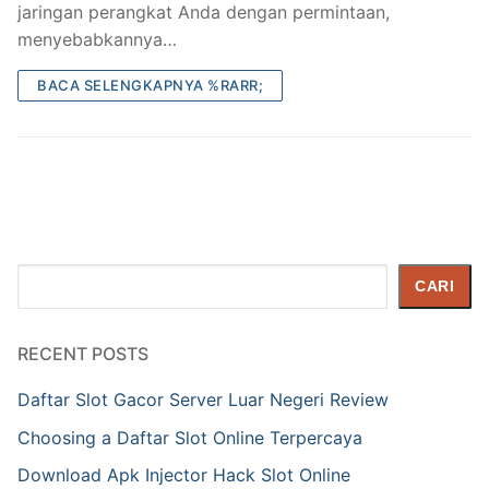
jaringan perangkat Anda dengan permintaan,
menyebabkannya…
BACA SELENGKAPNYA %RARR;
Cari
CARI
RECENT POSTS
Daftar Slot Gacor Server Luar Negeri Review
Choosing a Daftar Slot Online Terpercaya
Download Apk Injector Hack Slot Online