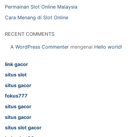
Permainan Slot Online Malaysia
Cara Menang di Slot Online
RECENT COMMENTS
A WordPress Commenter
mengenai
Hello world!
link gacor
situs slot
situs gacor
fokus777
situs gacor
situs gacor
situs slot gacor